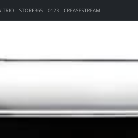
-TRIO
STORE365
0123
CREASESTREAM