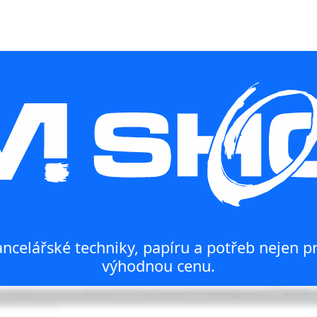
ncelářské techniky, papíru a potřeb nejen pr
výhodnou cenu.